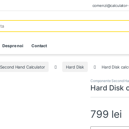
comenzi@calculator-i
Despre noi
Contact
Second Hand Calculator
Hard Disk
Hard Disk cal
Componente Second Han
Hard Disk 
799
lei
Hard Disk calculato