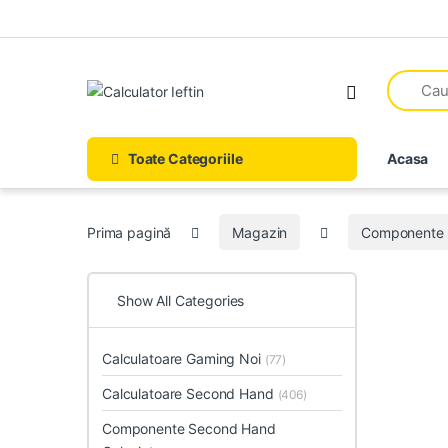
Skip to navigation
Skip to content
Open
Toate Categoriile
Acasa
Prima pagină
Magazin
Componente 
Show All Categories
Calculatoare Gaming Noi
(77)
Calculatoare Second Hand
(406)
Componente Second Hand