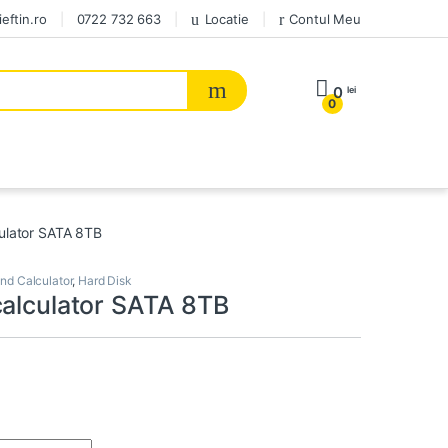
eftin.ro
0722 732 663
Locatie
Contul Meu
0
lei
0
culator SATA 8TB
d Calculator
,
Hard Disk
calculator SATA 8TB
r SATA 8TB quantity