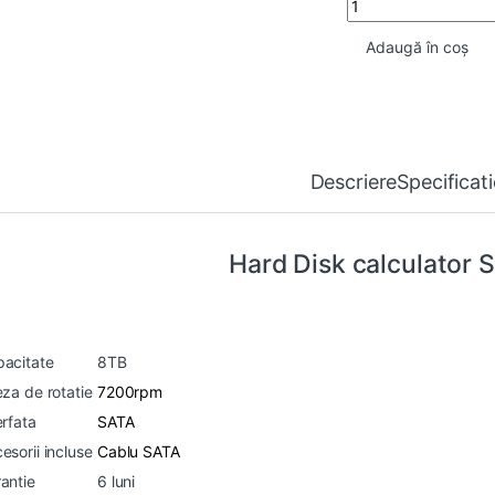
Adaugă în coș
Descriere
Specificat
Hard Disk calculator
acitate
8TB
eza de rotatie
7200rpm
erfata
SATA
esorii incluse
Cablu SATA
antie
6 luni