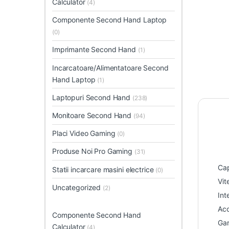
Calculator
(4)
Componente Second Hand Laptop
(0)
Imprimante Second Hand
(1)
Incarcatoare/Alimentatoare Second
Hand Laptop
(1)
Laptopuri Second Hand
(238)
Monitoare Second Hand
(94)
Placi Video Gaming
(0)
Produse Noi Pro Gaming
(31)
Cap
Statii incarcare masini electrice
(0)
Vit
Uncategorized
(2)
Int
Acc
Componente Second Hand
Gar
Calculator
(4)