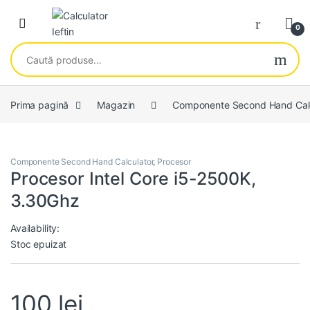
Skip to navigation
Skip to content
Open
0
Caută după:
Prima pagină
Magazin
Componente Second Hand Calc
Componente Second Hand Calculator
,
Procesor
Procesor Intel Core i5-2500K,
3.30Ghz
Availability:
Stoc epuizat
100
lei