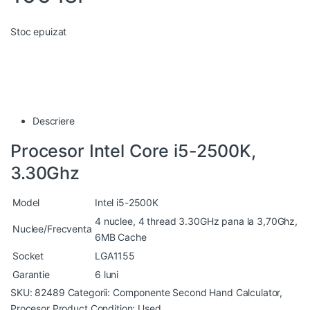
Stoc epuizat
Descriere
Procesor Intel Core i5-2500K,
3.30Ghz
Model
Intel i5-2500K
4 nuclee, 4 thread 3.30GHz pana la 3,70Ghz,
Nuclee/Frecventa
6MB Cache
Socket
LGA1155
Garantie
6 luni
SKU:
82489
Categorii:
Componente Second Hand Calculator
,
Procesor
Product Condition:
Used