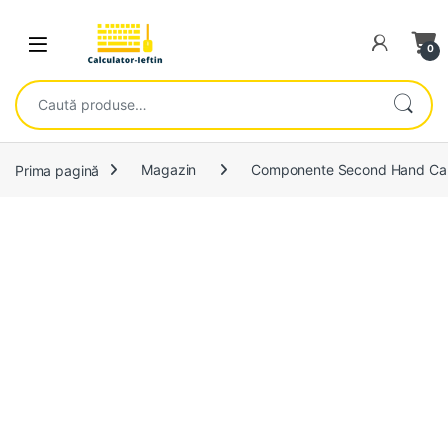
Skip to navigation
Skip to content
Open
0
Caută după:
Prima pagină
Magazin
Componente Second Hand Cal