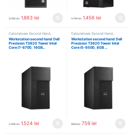
1.863
lei
1.456
lei
2.192
lei
1.713
lei
Calculatoare Second Hand
,
Calculatoare Second Hand
,
Workstation Second Hand
Workstation Second Hand
Workstation second hand Dell
Workstation second hand Dell
Precision T3620 Tower Intel
Precision T3620 Tower Intel
Core i7-6700, 16GB…
Core i5-6500, 8GB …
1.524
lei
759
lei
1.793
lei
893
lei