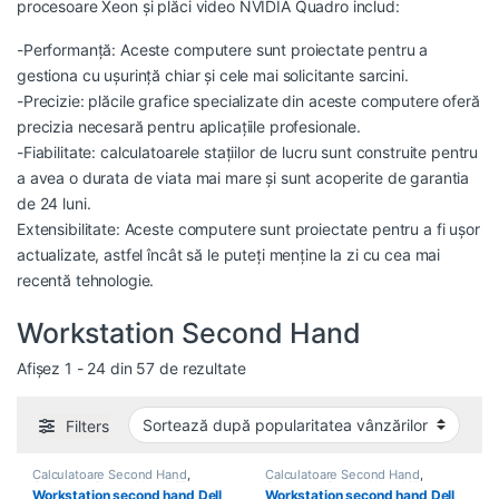
procesoare Xeon și plăci video NVIDIA Quadro includ:
-Performanță: Aceste computere sunt proiectate pentru a
gestiona cu ușurință chiar și cele mai solicitante sarcini.
-Precizie: plăcile grafice specializate din aceste computere oferă
precizia necesară pentru aplicațiile profesionale.
-Fiabilitate: calculatoarele stațiilor de lucru sunt construite pentru
a avea o durata de viata mai mare și sunt acoperite de garantia
de 24 luni.
Extensibilitate: Aceste computere sunt proiectate pentru a fi ușor
actualizate, astfel încât să le puteți menține la zi cu cea mai
recentă tehnologie.
Workstation Second Hand
Sortat după popularitate
Afișez 1 - 24 din 57 de rezultate
Filters
Calculatoare Second Hand
,
Calculatoare Second Hand
,
Calculator Second Hand i7
,
Calculator Second Hand i5
,
Workstation second hand Dell
Workstation second hand Dell
Workstation Second Hand
Workstation Second Hand