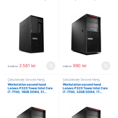
2.581
lei
990
lei
3.036
lei
1.165
lei
Calculatoare Second Hand
,
Calculatoare Second Hand
,
Calculator Second Hand i7
,
Calculator Second Hand i7
,
Workstation second hand
Workstation second hand
Workstation Second Hand
Workstation Second Hand
Lenovo P320 Tower Intel Core
Lenovo P320 Tower Intel Core
i7-7700, 16GB DDR4, 51…
i7-7700, 32GB DDR4, 1T…