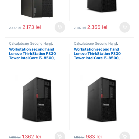
2.173
lei
2.365
lei
2.557
lei
2.782
lei
Calculatoare Second Hand
,
Calculatoare Second Hand
,
Calculator Second Hand i5
,
Calculator Second Hand i5
,
Workstation second hand
Workstation second hand
Workstation Second Hand
Workstation Second Hand
Lenovo ThinkStation P330
Lenovo ThinkStation P330
Tower Intel Core i5-8500, …
Tower Intel Core i5-8500, …
1.362
lei
983
lei
1.602
lei
1.156
lei