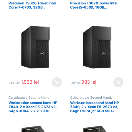
Precision T3620 Tower Intel
Precision T3620 Tower Intel
Core i7-6700, 32GB…
Core i5-6500, 16GB…
1.533
lei
983
lei
1.804
lei
1.157
lei
Calculatoare Second Hand
,
Calculatoare Second Hand
,
Workstation Second Hand
Workstation Second Hand
Workstation second hand HP
Workstation second hand HP
Z840, 2 x Xeon E5-2673 v3,
Z840, 2 x Xeon E5-2673 v3,
64gb DDR4, 2 x 2TB HD…
64gb DDR4 ,256GB SSD+…