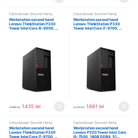
Calculatoare Second Hand
,
Calculatoare Second Hand
,
Calculator Second Hand i5
,
Calculator Second Hand i7
,
Workstation second hand
Workstation second hand
Workstation Second Hand
Workstation Second Hand
Lenovo ThinkStation P330
Lenovo ThinkStation P330
Tower Intel Core i5-9500, …
Tower Intel Core i7-9700, …
1.435
lei
1.881
lei
1.688
lei
2.213
lei
Calculatoare Second Hand
,
Calculatoare Second Hand
,
Calculator Second Hand i7
,
Calculator Second Hand i5
,
Workstation second hand
Workstation second hand
Workstation Second Hand
Workstation Second Hand
Lenovo ThinkStation P330
Lenovo P320 Tower Intel Core
Tower Intel Core i7-9700, …
i5-7500, 16GB DDR4, 51…