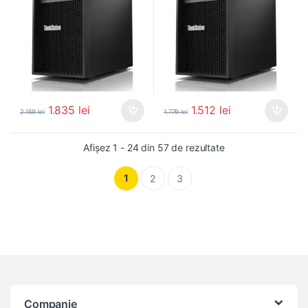
1.835
lei
1.512
lei
2.159
lei
1.779
lei
Sortat după popula
Afișez 1 - 24 din 57 de rezultate
1
2
3
Companie