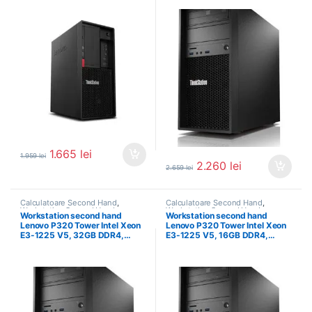
1.665
lei
1.959
lei
2.260
lei
2.659
lei
Calculatoare Second Hand
,
Calculatoare Second Hand
,
Workstation Second Hand
Workstation Second Hand
Workstation second hand
Workstation second hand
Lenovo P320 Tower Intel Xeon
Lenovo P320 Tower Intel Xeon
E3-1225 V5, 32GB DDR4,…
E3-1225 V5, 16GB DDR4,…