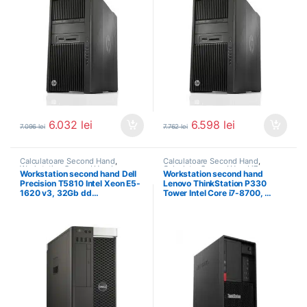
6.032
lei
6.598
lei
7.096
lei
7.762
lei
Calculatoare Second Hand
,
Calculatoare Second Hand
,
Workstation Second Hand
Calculator Second Hand i7
,
Workstation second hand Dell
Workstation second hand
Workstation Second Hand
Precision T5810 Intel Xeon E5-
Lenovo ThinkStation P330
1620 v3, 32Gb dd…
Tower Intel Core i7-8700, …