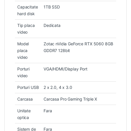
Capacitate
1TB SSD
hard disk
Tip placa
Dedicata
video
Model
Zotac nVidia GeForce RTX 5060 8GB
placa
GDDR7 128bit
video
Porturi
VGA/HDMI/Display Port
video
Porturi USB
2 x 2.0, 4 x 3.0
Carcasa
Carcasa Pro Gaming Triple X
Unitate
Fara
optica
Sistem de
Fara