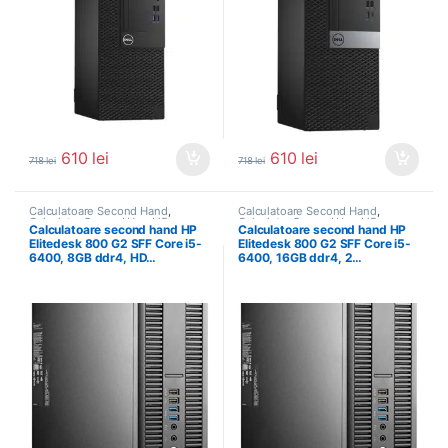
610
lei
610
lei
718
lei
718
lei
Calculatoare Second Hand
,
Calculatoare Second Hand
,
Calculator Second Hand i5
Calculator Second Hand i5
Calculatoare second hand HP
Calculatoare second hand HP
Elitedesk 800 G2 SFF Core i5-
Elitedesk 800 G2 SFF Core i5-
6400, 8GB ddr4, HD…
6400, 16GB ddr4, 2…