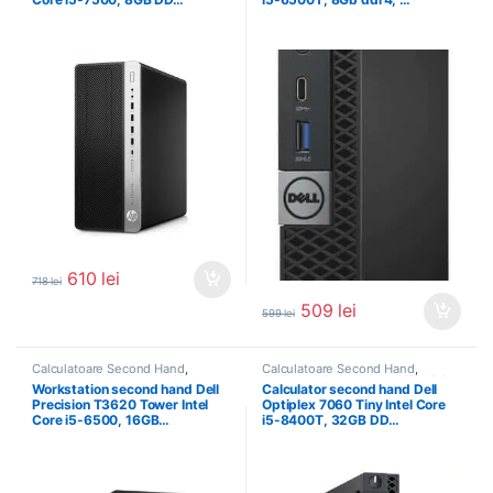
610
lei
718
lei
509
lei
599
lei
Calculatoare Second Hand
,
Calculatoare Second Hand
,
Calculator Second Hand i5
,
Calculator Second Hand i5
,
Mini
Workstation second hand Dell
Calculator second hand Dell
Workstation Second Hand
PC SH
Precision T3620 Tower Intel
Optiplex 7060 Tiny Intel Core
Core i5-6500, 16GB…
i5-8400T, 32GB DD…