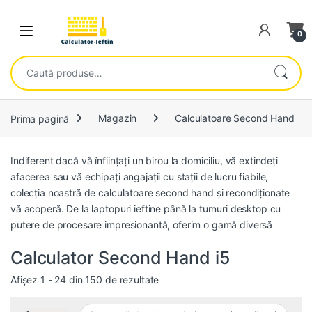
Skip to navigation
Skip to content
Open
0
Caută după:
Prima pagină
Magazin
Calculatoare Second Hand
Indiferent dacă vă înființați un birou la domiciliu, vă extindeți
afacerea sau vă echipați angajații cu stații de lucru fiabile,
colecția noastră de calculatoare second hand și recondiționate
vă acoperă. De la laptopuri ieftine până la turnuri desktop cu
putere de procesare impresionantă, oferim o gamă diversă
Calculator Second Hand i5
Sortat după popularitate
Afișez 1 - 24 din 150 de rezultate