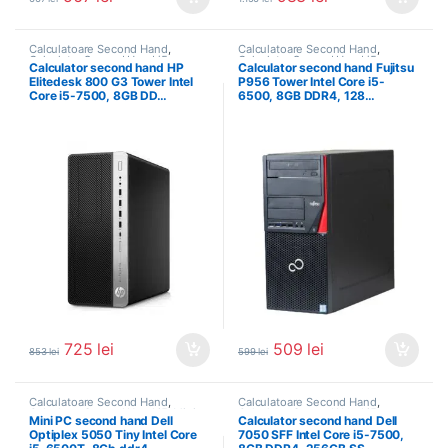
Calculatoare Second Hand
,
Calculatoare Second Hand
,
Calculator Second Hand i5
Calculator Second Hand i5
Calculator second hand HP
Calculator second hand Fujitsu
Elitedesk 800 G3 Tower Intel
P956 Tower Intel Core i5-
Core i5-7500, 8GB DD…
6500, 8GB DDR4, 128…
725
lei
509
lei
853
lei
599
lei
Calculatoare Second Hand
,
Calculatoare Second Hand
,
Calculator Second Hand i5
,
Mini
Calculator Second Hand i5
Mini PC second hand Dell
Calculator second hand Dell
PC SH
Optiplex 5050 Tiny Intel Core
7050 SFF Intel Core i5-7500,