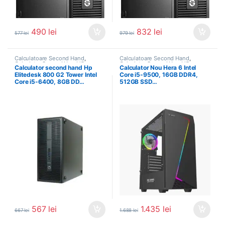
490
lei
832
lei
577
lei
979
lei
Calculatoare Second Hand
,
Calculatoare Second Hand
,
Calculator Second Hand i5
Calculator Second Hand i5
Calculator second hand Hp
Calculator Nou Hera 6 Intel
Elitedesk 800 G2 Tower Intel
Core i5-9500, 16GB DDR4,
Core i5-6400, 8GB DD…
512GB SSD…
567
lei
1.435
lei
667
lei
1.688
lei