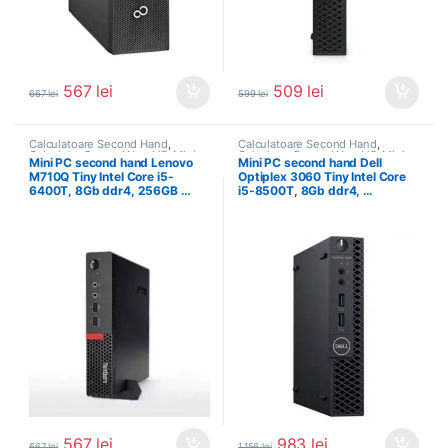
567
lei
509
lei
667
lei
599
lei
Calculatoare Second Hand
,
Calculatoare Second Hand
,
Calculator Second Hand i5
,
Mini
Calculator Second Hand i5
,
Mini
Mini PC second hand Lenovo
Mini PC second hand Dell
PC SH
PC SH
M710Q Tiny Intel Core i5-
Optiplex 3060 Tiny Intel Core
6400T, 8Gb ddr4, 256GB …
i5-8500T, 8Gb ddr4, …
567
lei
983
lei
667
lei
1.156
lei