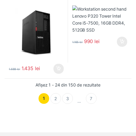
990
lei
1.165
lei
1.435
lei
1.688
lei
Sortat după popula
Afișez 1 - 24 din 150 de rezultate
1
2
3
7
…