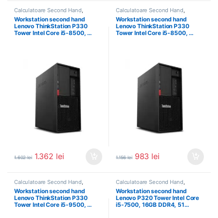
Calculatoare Second Hand
,
Calculatoare Second Hand
,
Calculator Second Hand i5
,
Calculator Second Hand i5
,
Workstation second hand
Workstation second hand
Workstation Second Hand
Workstation Second Hand
Lenovo ThinkStation P330
Lenovo ThinkStation P330
Tower Intel Core i5-8500, …
Tower Intel Core i5-8500, …
1.362
lei
983
lei
1.602
lei
1.156
lei
Calculatoare Second Hand
,
Calculatoare Second Hand
,
Calculator Second Hand i5
,
Calculator Second Hand i5
,
Workstation second hand
Workstation second hand
Workstation Second Hand
Workstation Second Hand
Lenovo ThinkStation P330
Lenovo P320 Tower Intel Core
Tower Intel Core i5-9500, …
i5-7500, 16GB DDR4, 51…