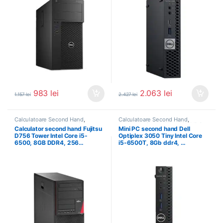
983
lei
2.063
lei
1.157
lei
2.427
lei
Calculatoare Second Hand
,
Calculatoare Second Hand
,
Calculator Second Hand i5
Calculator Second Hand i5
,
Mini
Calculator second hand Fujitsu
Mini PC second hand Dell
PC SH
D756 Tower Intel Core i5-
Optiplex 3050 Tiny Intel Core
6500, 8GB DDR4, 256…
i5-6500T, 8Gb ddr4, …