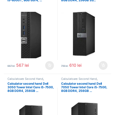
i5-6500T, 8Gb ddr4, …
8GB DDR4, 256GB SS…
567
lei
610
lei
667
lei
718
lei
Calculatoare Second Hand
,
Calculatoare Second Hand
,
Calculator Second Hand i5
Calculator Second Hand i5
Calculator second hand Dell
Calculator second hand Dell
3050 Tower Intel Core i5-7500,
7050 Tower Intel Core i5-7500,
8GB DDR4, 256GB …
8GB DDR4, 256GB …