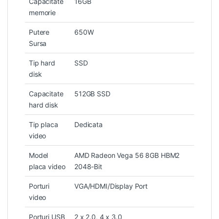
Capacitate
16GB
memorie
Putere
650W
Sursa
Tip hard
SSD
disk
Capacitate
512GB SSD
hard disk
Tip placa
Dedicata
video
Model
AMD Radeon Vega 56 8GB HBM2
placa video
2048-Bit
Porturi
VGA/HDMI/Display Port
video
Porturi USB
2 x 2.0, 4 x 3.0