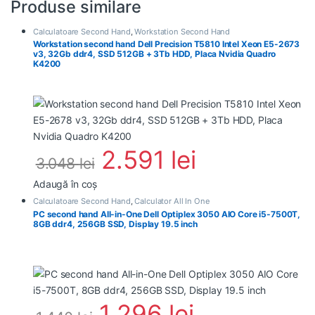
Produse similare
Calculatoare Second Hand
,
Workstation Second Hand
Workstation second hand Dell Precision T5810 Intel Xeon E5-2673
v3, 32Gb ddr4, SSD 512GB + 3Tb HDD, Placa Nvidia Quadro
K4200
2.591
lei
3.048
lei
Adaugă în coș
Calculatoare Second Hand
,
Calculator All In One
PC second hand All-in-One Dell Optiplex 3050 AIO Core i5-7500T,
8GB ddr4, 256GB SSD, Display 19.5 inch
1.296
lei