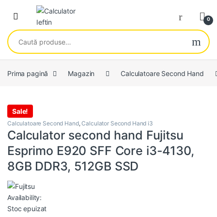
Skip to navigation
Skip to content
Open
0
Caută după:
Prima pagină
Magazin
Calculatoare Second Hand
Sale!
Calculatoare Second Hand
,
Calculator Second Hand i3
Calculator second hand Fujitsu
Esprimo E920 SFF Core i3-4130,
8GB DDR3, 512GB SSD
Availability:
Stoc epuizat