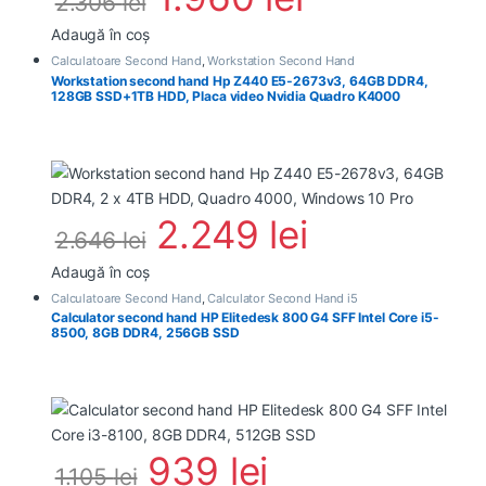
2.306
lei
Adaugă în coș
Calculatoare Second Hand
,
Workstation Second Hand
Workstation second hand Hp Z440 E5-2673v3, 64GB DDR4,
128GB SSD+1TB HDD, Placa video Nvidia Quadro K4000
2.249
lei
2.646
lei
Adaugă în coș
Calculatoare Second Hand
,
Calculator Second Hand i5
Calculator second hand HP Elitedesk 800 G4 SFF Intel Core i5-
8500, 8GB DDR4, 256GB SSD
939
lei
1.105
lei