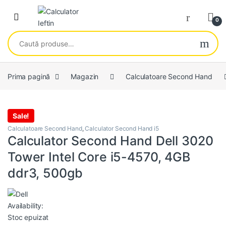
Skip to navigation
Skip to content
Open
0
Caută după:
Prima pagină
Magazin
Calculatoare Second Hand
Sale!
Calculatoare Second Hand
,
Calculator Second Hand i5
Calculator Second Hand Dell 3020
Tower Intel Core i5-4570, 4GB
ddr3, 500gb
Availability:
Stoc epuizat