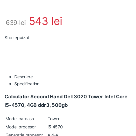
543
lei
639
lei
Stoc epuizat
Descriere
Specification
Calculator Second Hand Dell 3020 Tower Intel Core
i5-4570, 4GB ddr3, 500gb
Model carcasa
Tower
Model procesor
i5 4570
Generatie procesor
a 4-a