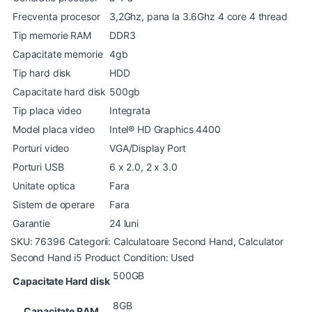
Frecventa procesor
3,2Ghz, pana la 3.6Ghz 4 core 4 thread
Tip memorie RAM
DDR3
Capacitate memorie
4gb
Tip hard disk
HDD
Capacitate hard disk
500gb
Tip placa video
Integrata
Model placa video
Intel® HD Graphics 4400
Porturi video
VGA/Display Port
Porturi USB
6 x 2.0, 2 x 3.0
Unitate optica
Fara
Sistem de operare
Fara
Garantie
24 luni
SKU:
76396
Categorii:
Calculatoare Second Hand
,
Calculator
Second Hand i5
Product Condition:
Used
500GB
Capacitate Hard disk
8GB
Capacitate RAM