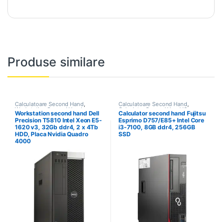
Produse similare
Calculatoare Second Hand
,
Calculatoare Second Hand
,
Workstation Second Hand
Calculator Second Hand i3
Workstation second hand Dell
Calculator second hand Fujitsu
Precision T5810 Intel Xeon E5-
Esprimo D757/E85+ Intel Core
1620 v3, 32Gb ddr4, 2 x 4Tb
i3-7100, 8GB ddr4, 256GB
HDD, Placa Nvidia Quadro
SSD
4000