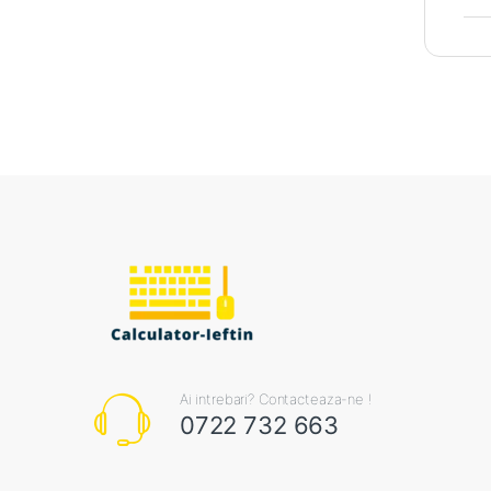
Ai intrebari? Contacteaza-ne !
0722 732 663