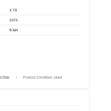
4 TB
SATA
6 luni
d Disk
Product Condition:
Used