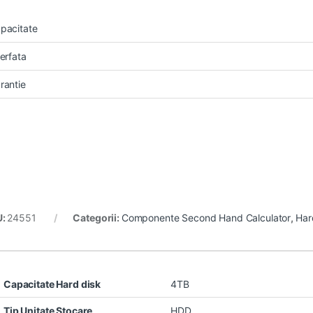
pacitate
terfata
rantie
U:
24551
Categorii:
Componente Second Hand Calculator
,
Har
Capacitate Hard disk
4TB
Tip Unitate Stocare
HDD