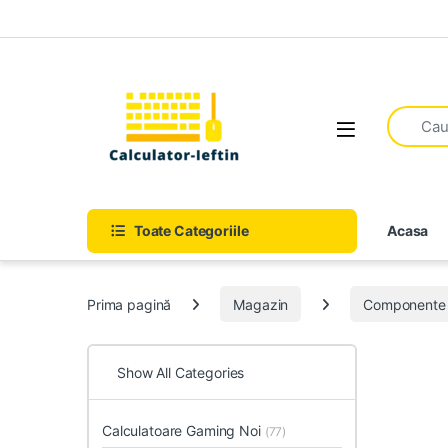
Skip to navigation
Skip to content
Open
Toate Categoriile
Acasa
Prima pagină
Magazin
Componente 
Show All Categories
Calculatoare Gaming Noi
(77)