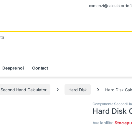
comenzi@calculator-ieft
Despre noi
Contact
Second Hand Calculator
Hard Disk
Hard Disk Cal
Componente Second Han
Hard Disk 
Availability:
Stoc epu