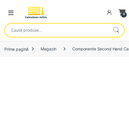
Skip to navigation
Skip to content
Open
0
Caută după:
Prima pagină
Magazin
Componente Second Hand Cal