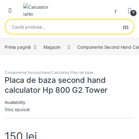
Skip to navigation
Skip to content
Open
0
Caută după:
Prima pagină
Magazin
Componente Second Hand Calc
Componente Second Hand Calculator
,
Placi de baza
Placa de baza second hand
calculator Hp 800 G2 Tower
Availability:
Stoc epuizat
150
lei