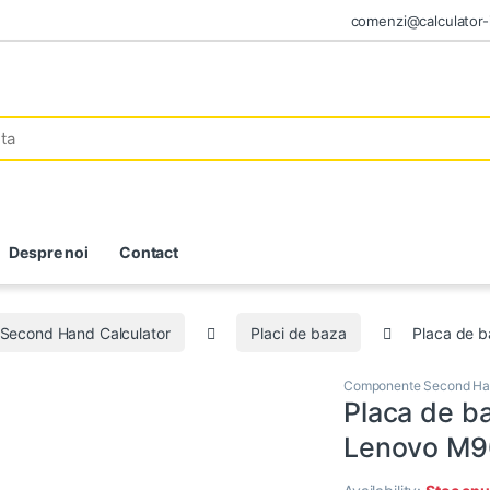
comenzi@calculator-i
Despre noi
Contact
Second Hand Calculator
Placi de baza
Placa de 
Componente Second Han
Placa de b
Lenovo M9