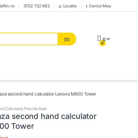
eftin.ro
0722 732 663
Locatie
Contul Meu
0
lei
0
baza second hand calculator Lenovo M900 Tower
d Calculator
,
Placi de baza
aza second hand calculator
00 Tower