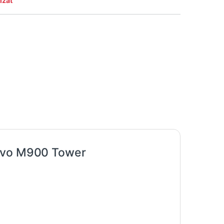
izat
novo M900 Tower