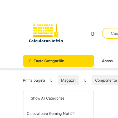
Skip to navigation
Skip to content
Open
Toate Categoriile
Acasa
Prima pagină
Magazin
Componente 
Show All Categories
Calculatoare Gaming Noi
(77)