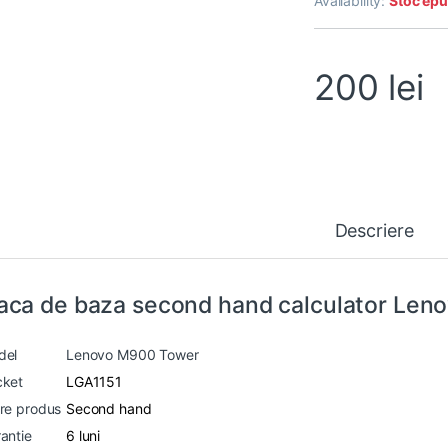
Availability:
Stoc epu
200
lei
Descriere
aca de baza second hand calculator Le
del
Lenovo M900 Tower
cket
LGA1151
re produs
Second hand
antie
6 luni