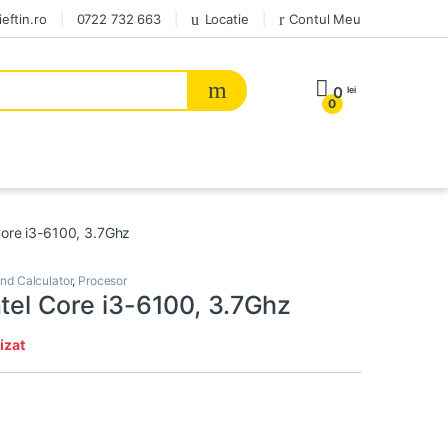
eftin.ro
0722 732 663
Locatie
Contul Meu
0
lei
0
Core i3-6100, 3.7Ghz
d Calculator
,
Procesor
tel Core i3-6100, 3.7Ghz
izat