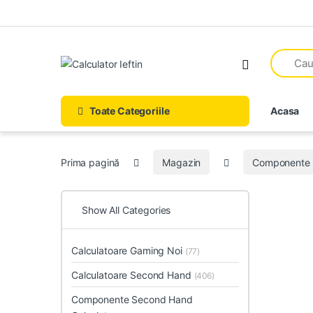
Skip to navigation
Skip to content
Open
Toate Categoriile
Acasa
Prima pagină
Magazin
Componente 
Show All Categories
Calculatoare Gaming Noi
(77)
Calculatoare Second Hand
(406)
Componente Second Hand