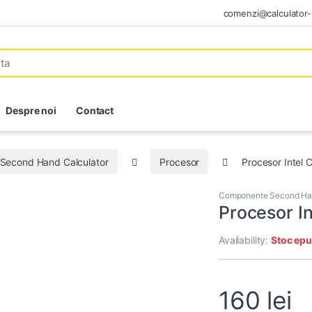
comenzi@calculator-i
Despre noi
Contact
Second Hand Calculator
Procesor
Procesor Intel 
Componente Second Han
Procesor In
Availability:
Stoc epu
160
lei