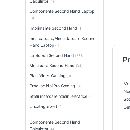
Calculator
(4)
Componente Second Hand Laptop
(0)
Imprimante Second Hand
(1)
Incarcatoare/Alimentatoare Second
Hand Laptop
(1)
Laptopuri Second Hand
(238)
Pr
Monitoare Second Hand
(94)
Placi Video Gaming
(0)
Mo
Produse Noi Pro Gaming
(31)
Nuc
Statii incarcare masini electrice
(0)
So
Uncategorized
(2)
Gar
Componente Second Hand
Calculator
(4)