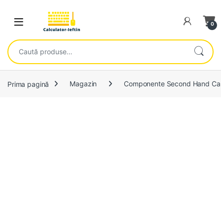
Skip to navigation
Skip to content
Open
0
Caută după:
Prima pagină
Magazin
Componente Second Hand Cal