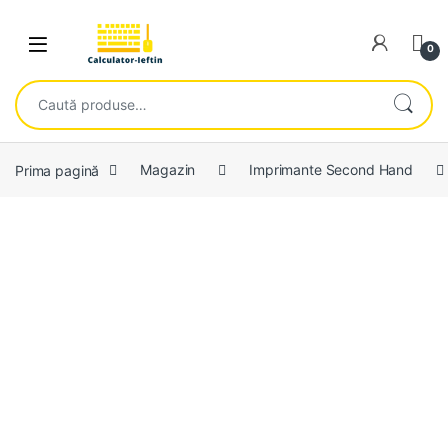
Skip to navigation
Skip to content
Open
0
Caută după:
Prima pagină
Magazin
Imprimante Second Hand