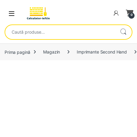
Skip to navigation
Skip to content
Open
0
Caută după:
Prima pagină
Magazin
Imprimante Second Hand