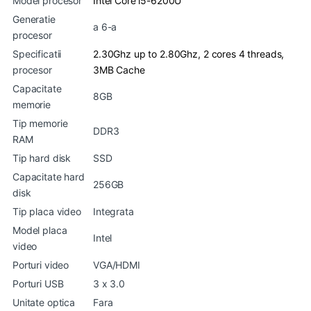
Model procesor
Intel Core i5-6200U
Generatie
a 6-a
procesor
Specificatii
2.30Ghz up to 2.80Ghz, 2 cores 4 threads,
procesor
3MB Cache
Capacitate
8GB
memorie
Tip memorie
DDR3
RAM
Tip hard disk
SSD
Capacitate hard
256GB
disk
Tip placa video
Integrata
Model placa
Intel
video
Porturi video
VGA/HDMI
Porturi USB
3 x 3.0
Unitate optica
Fara