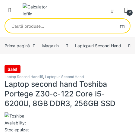
Skip to navigation
Skip to content
Open
0
Caută după:
Prima pagină
Magazin
Laptopuri Second Hand
Sale!
Laptop Second Hand i5
,
Laptopuri Second Hand
Laptop second hand Toshiba
Portege Z30-c-122 Core i5-
6200U, 8GB DDR3, 256GB SSD
Availability:
Stoc epuizat