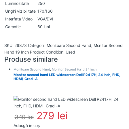
Luminozitate
250
Unghi vizibilitate
170/160
Interfata Video
VGA/DVI
Garantie
60 luni
SKU:
26873
Categorii:
Monitoare Second Hand
,
Monitor Second
Hand 19 Inch
Product Condition:
Used
Produse similare
Monitoare Second Hand
,
Monitor Second Hand 24 inch
Monitor second hand LED widescreen Dell P2417H, 24 inch, FHD,
HDMI, Grad -A
279
lei
349
lei
Adaugă în coș