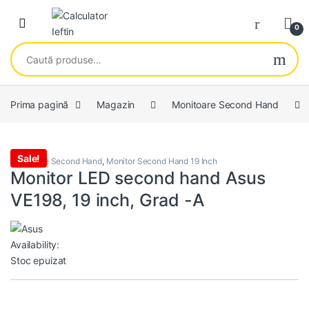
Skip to navigation
Skip to content
Open
0
Caută după:
Prima pagină
Magazin
Monitoare Second Hand
Sale!
Monitoare Second Hand
,
Monitor Second Hand 19 Inch
Monitor LED second hand Asus
VE198, 19 inch, Grad -A
Availability:
Stoc epuizat