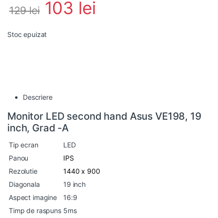
103
lei
129
lei
Stoc epuizat
Descriere
Monitor LED second hand Asus VE198, 19
inch, Grad -A
Tip ecran
LED
Panou
IPS
Rezolutie
1440 x 900
Diagonala
19 inch
Aspect imagine
16:9
Timp de raspuns
5ms