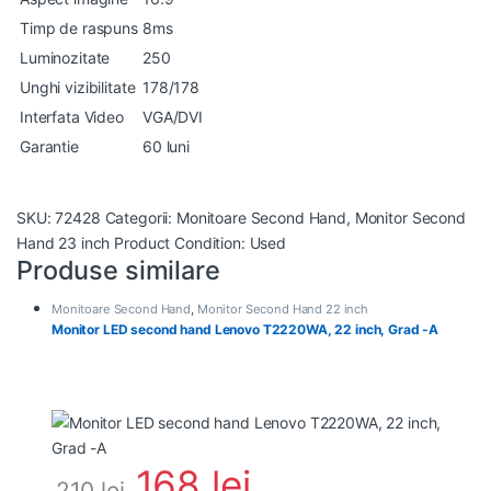
Timp de raspuns
8ms
Luminozitate
250
Unghi vizibilitate
178/178
Interfata Video
VGA/DVI
Garantie
60 luni
SKU:
72428
Categorii:
Monitoare Second Hand
,
Monitor Second
Hand 23 inch
Product Condition:
Used
Produse similare
Monitoare Second Hand
,
Monitor Second Hand 22 inch
Monitor LED second hand Lenovo T2220WA, 22 inch, Grad -A
168
lei
210
lei