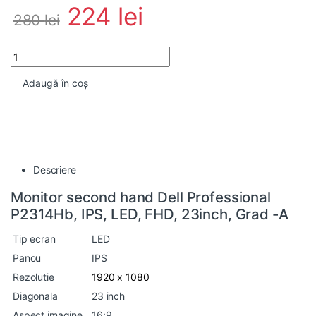
224
lei
280
lei
Monitor second hand Dell Professional P2314Hb, IPS, LED, FHD, 2
Adaugă în coș
Descriere
Monitor second hand Dell Professional
P2314Hb, IPS, LED, FHD, 23inch, Grad -A
Tip ecran
LED
Panou
IPS
Rezolutie
1920 x 1080
Diagonala
23 inch
Aspect imagine
16:9