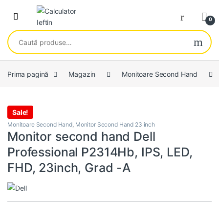
Skip to navigation
Skip to content
Open
0
Caută după:
Prima pagină
Magazin
Monitoare Second Hand
Sale!
Monitoare Second Hand
,
Monitor Second Hand 23 inch
Monitor second hand Dell
Professional P2314Hb, IPS, LED,
FHD, 23inch, Grad -A