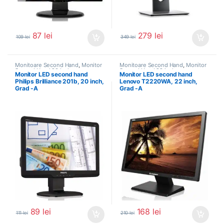
87
lei
279
lei
109
lei
349
lei
Monitoare Second Hand
,
Monitor
Monitoare Second Hand
,
Monitor
Second Hand 20 Inch
Second Hand 22 inch
Monitor LED second hand
Monitor LED second hand
Philips Brilliance 201b, 20 inch,
Lenovo T2220WA, 22 inch,
Grad -A
Grad -A
89
lei
168
lei
111
lei
210
lei