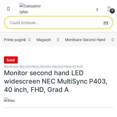
Skip to navigation
Skip to content
Open
0
Caută după:
Prima pagină
Magazin
Monitoare Second Hand
Sale!
Monitoare Second Hand
,
Monitor Second Hand 40 inch
Monitor second hand LED
widescreen NEC MultiSync P403,
40 inch, FHD, Grad A