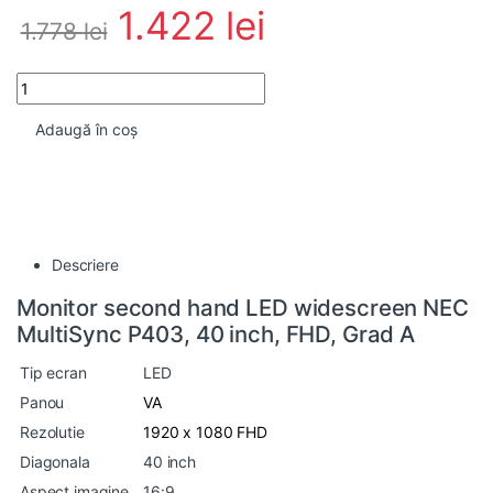
1.422
lei
1.778
lei
Monitor second hand LED widescreen NEC MultiSync P403, 40 in
Adaugă în coș
Descriere
Monitor second hand LED widescreen NEC
MultiSync P403, 40 inch, FHD, Grad A
Tip ecran
LED
Panou
VA
Rezolutie
1920 x 1080 FHD
Diagonala
40 inch
Aspect imagine
16:9