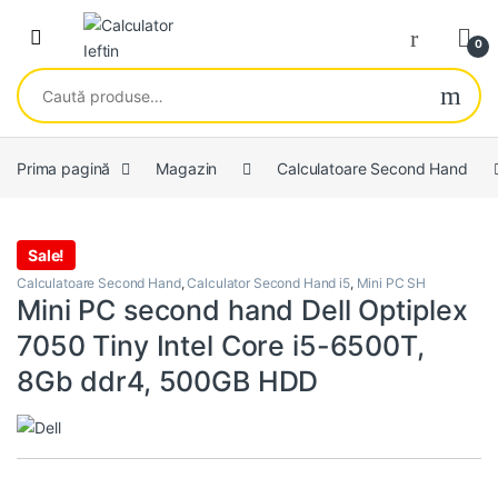
Skip to navigation
Skip to content
Open
0
Caută după:
Prima pagină
Magazin
Calculatoare Second Hand
Sale!
Calculatoare Second Hand
,
Calculator Second Hand i5
,
Mini PC SH
Mini PC second hand Dell Optiplex
7050 Tiny Intel Core i5-6500T,
8Gb ddr4, 500GB HDD