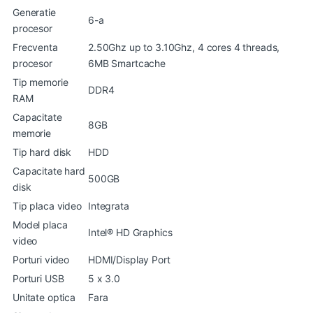
Generatie
6-a
procesor
Frecventa
2.50Ghz up to 3.10Ghz, 4 cores 4 threads,
procesor
6MB Smartcache
Tip memorie
DDR4
RAM
Capacitate
8GB
memorie
Tip hard disk
HDD
Capacitate hard
500GB
disk
Tip placa video
Integrata
Model placa
Intel® HD Graphics
video
Porturi video
HDMI/Display Port
Porturi USB
5 x 3.0
Unitate optica
Fara