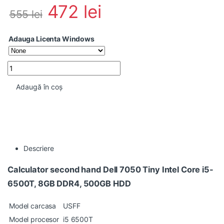
472
lei
555
lei
Adauga Licenta Windows
Mini PC second hand Dell Optiplex 7050 Tiny Intel Core i5-650
Adaugă în coș
Descriere
Calculator second hand Dell 7050 Tiny Intel Core i5-
6500T, 8GB DDR4, 500GB HDD
Model carcasa
USFF
Model procesor
i5 6500T