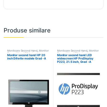
Produse similare
Monitoare Second Hand
,
Monitor
Monitoare Second Hand
,
Monitor
Second Hand 20 Inch
Second Hand 22 inch
Monitor second hand HP 20
Monitor second hand LED
inch Diferite modele Grad -A
widescreen HP ProDisplay
P223, 21.5 inch, Grad -A