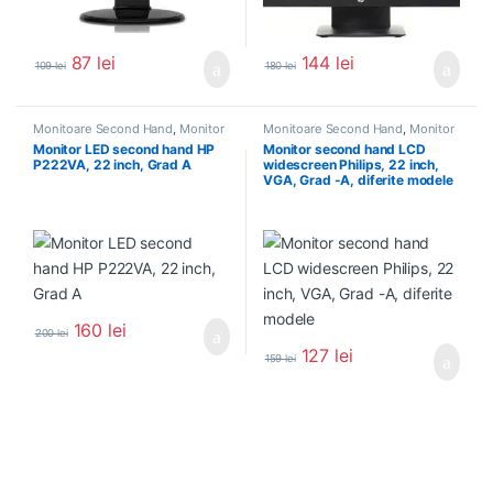
87
lei
144
lei
109
lei
180
lei
Monitoare Second Hand
,
Monitor
Monitoare Second Hand
,
Monitor
Second Hand 22 inch
Second Hand 22 inch
Monitor LED second hand HP
Monitor second hand LCD
P222VA, 22 inch, Grad A
widescreen Philips, 22 inch,
VGA, Grad -A, diferite modele
160
lei
200
lei
127
lei
159
lei