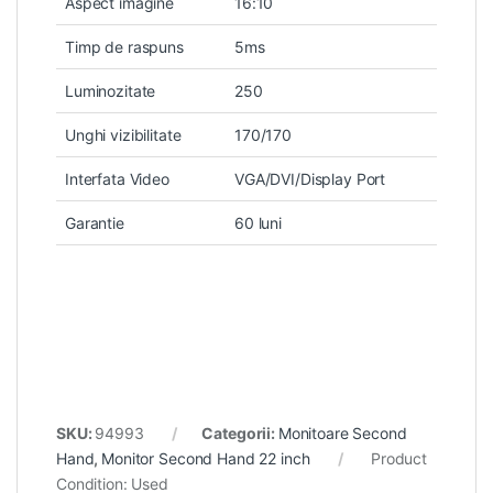
Aspect imagine
16:10
Timp de raspuns
5ms
Luminozitate
250
Unghi vizibilitate
170/170
Interfata Video
VGA/DVI/Display Port
Garantie
60 luni
SKU:
94993
Categorii:
Monitoare Second
Hand
,
Monitor Second Hand 22 inch
Product
Condition:
Used