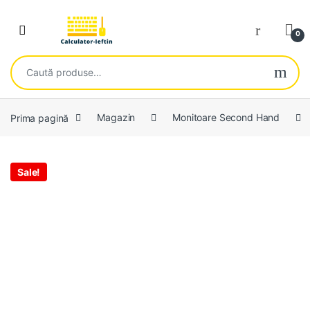
Skip to navigation
Skip to content
Open
0
Caută după:
Prima pagină
Magazin
Monitoare Second Hand
Sale!