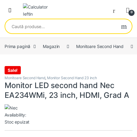
Skip to navigation
Skip to content
Open
0
Caută după:
Prima pagină
Magazin
Monitoare Second Hand
Sale!
Monitoare Second Hand
,
Monitor Second Hand 23 inch
Monitor LED second hand Nec
EA234WMi, 23 inch, HDMI, Grad A
Availability:
Stoc epuizat