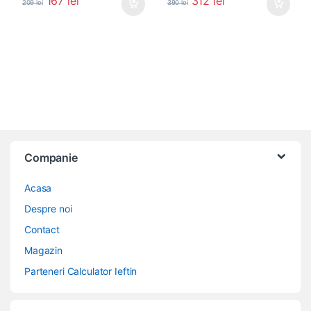
167
lei
312
lei
209
lei
390
lei
Companie
Acasa
Despre noi
Contact
Magazin
Parteneri Calculator Ieftin