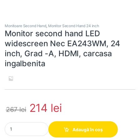
Monitoare Second Hand
,
Monitor Second Hand 24 inch
Monitor second hand LED
widescreen Nec EA243WM, 24
inch, Grad -A, HDMI, carcasa
ingalbenita
214
lei
267
lei
Monitor second hand LED widescreen Nec EA243WM, 24 inch, Gra
Adaugă în coș