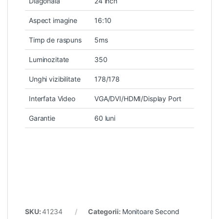
Diagonala
24 inch
Aspect imagine
16:10
Timp de raspuns
5ms
Luminozitate
350
Unghi vizibilitate
178/178
Interfata Video
VGA/DVI/HDMI/Display Port
Garantie
60 luni
SKU:
41234
Categorii:
Monitoare Second