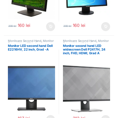
160
lei
160
lei
200
lei
200
lei
Monitoare Second Hand
,
Monitor
Monitoare Second Hand
,
Monitor
Second Hand 22 inch
Second Hand 24 inch
Monitor LED second hand Dell
Monitor second hand LED
E2216HV, 22 inch, Grad -A
widescreen Dell P2417H, 24
inch, FHD, HDMI, Grad A