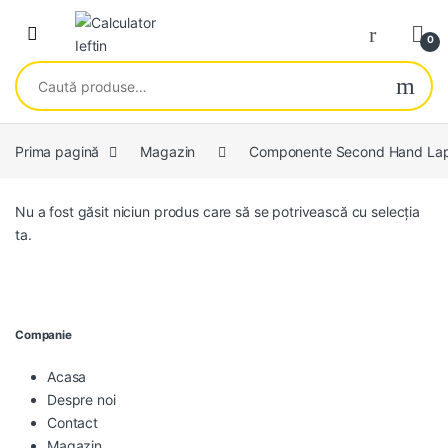
Skip to navigation
Skip to content
Open
0
Caută după:
Prima pagină
Magazin
Componente Second Hand La
Nu a fost găsit niciun produs care să se potrivească cu selecția
ta.
Companie
Acasa
Despre noi
Contact
Magazin