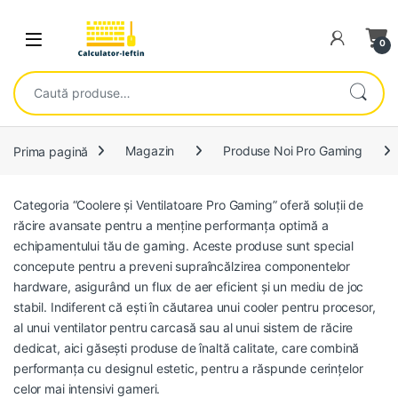
Skip to navigation
Skip to content
Open
0
Caută după:
Prima pagină
Magazin
Produse Noi Pro Gaming
Categoria “Coolere și Ventilatoare Pro Gaming” oferă soluții de
răcire avansate pentru a menține performanța optimă a
echipamentului tău de gaming. Aceste produse sunt special
concepute pentru a preveni supraîncălzirea componentelor
hardware, asigurând un flux de aer eficient și un mediu de joc
stabil. Indiferent că ești în căutarea unui cooler pentru procesor,
al unui ventilator pentru carcasă sau al unui sistem de răcire
dedicat, aici găsești produse de înaltă calitate, care combină
performanța cu designul estetic, pentru a răspunde cerințelor
celor mai intensivi gameri.